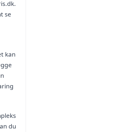
is.dk.
t se
et kan
lægge
an
aring
mpleks
kan du