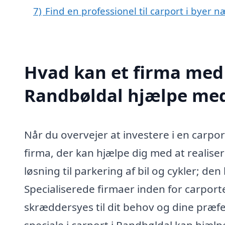
7)
Find en professionel til carport i byer 
Hvad kan et firma med s
Randbøldal hjælpe me
Når du overvejer at investere i en carport
firma, der kan hjælpe dig med at realisere
løsning til parkering af bil og cykler; den
Specialiserede firmaer inden for carporte
skræddersyes til dit behov og dine præfe
speciale i carport i Randbøldal kan hjælp