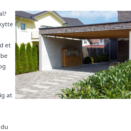
al?
kytte
d et
abe
 og
ig at
 du