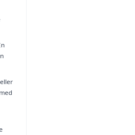
e
En
in
eller
n med
e