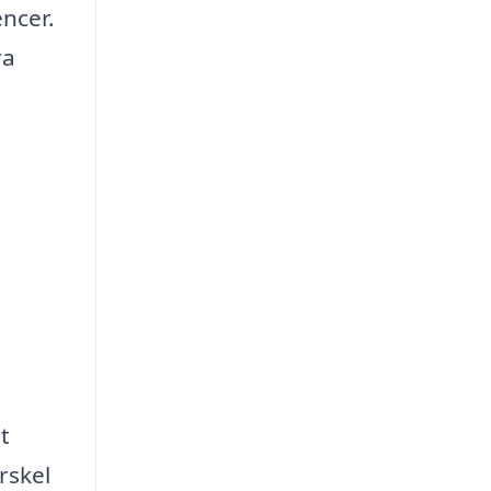
encer.
ra
t
rskel