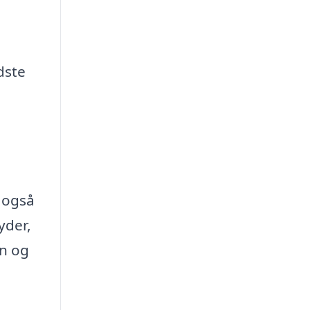
dste
, også
yder,
gn og