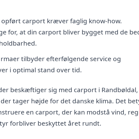
 opført carport kræver faglig know-how.
rge for, at din carport bliver bygget med de be
 holdbarhed.
rmaer tilbyder efterfølgende service og
ver i optimal stand over tid.
der beskæftiger sig med carport i Randbøldal
 der tager højde for det danske klima. Det bet
konstruere en carport, der kan modstå vind, re
styr forbliver beskyttet året rundt.