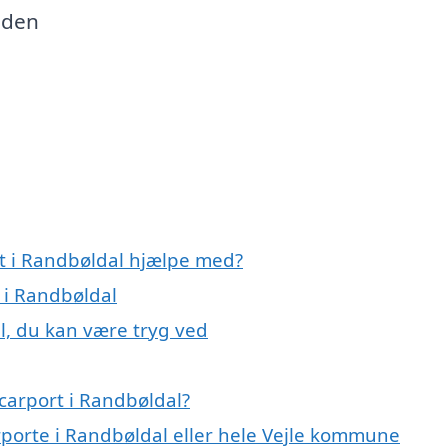
 den
rt i Randbøldal hjælpe med?
t i Randbøldal
l, du kan være tryg ved
carport i Randbøldal?
rporte i Randbøldal eller hele Vejle kommune