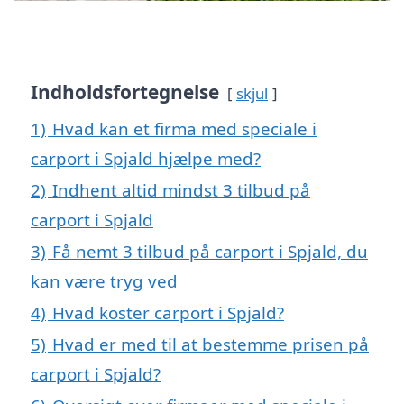
Indholdsfortegnelse
skjul
1)
Hvad kan et firma med speciale i
carport i Spjald hjælpe med?
2)
Indhent altid mindst 3 tilbud på
carport i Spjald
3)
Få nemt 3 tilbud på carport i Spjald, du
kan være tryg ved
4)
Hvad koster carport i Spjald?
5)
Hvad er med til at bestemme prisen på
carport i Spjald?