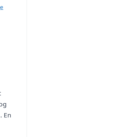
ne
t
 og
. En