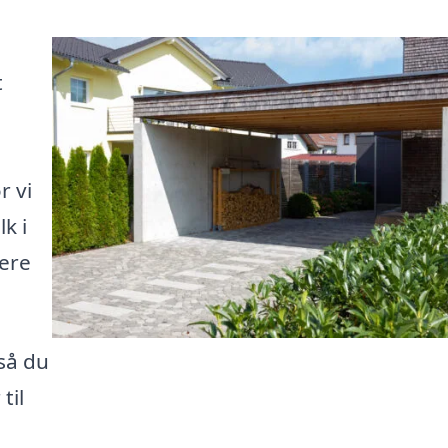
d
t
r vi
k i
sere
 så du
til