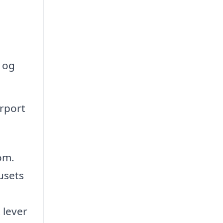
 og
arport
dom.
usets
 lever