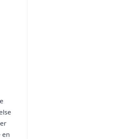
te
else
ser
e en