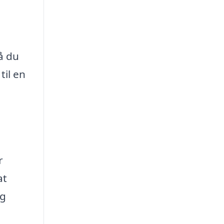
å du
til en
r
at
og