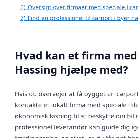
6)
Oversigt over firmaer med speciale i c
7)
Find en professionel til carport i byer 
Hvad kan et firma med s
Hassing hjælpe med?
Hvis du overvejer at få bygget en carpor
kontakte et lokalt firma med speciale i 
økonomisk løsning til at beskytte din bil
professionel leverandør kan guide dig ig
færdiggørelse, og sikre, at du får det be