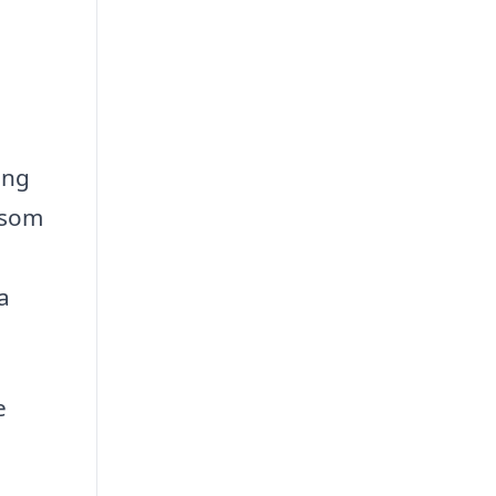
ing
 som
a
e