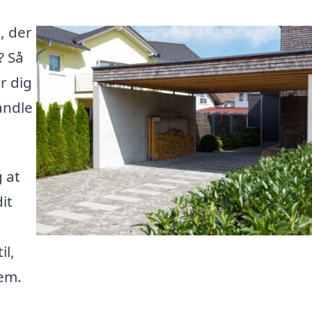
, der
? Så
r dig
andle
g at
it
il,
jem.