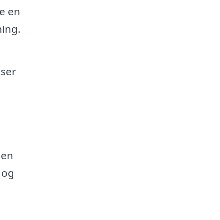
ge en
ning.
lser
 en
 og