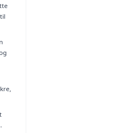
tte
il
in
 og
kre,
t
.