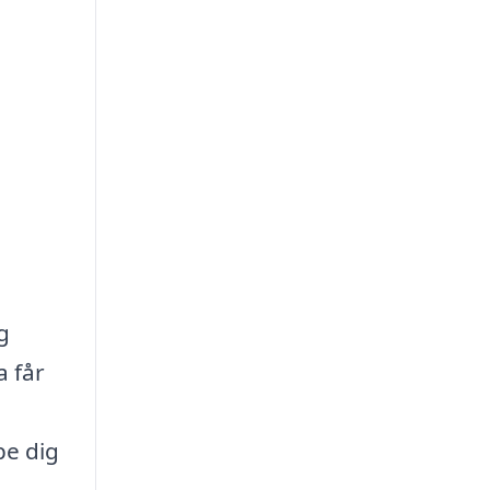
g
a får
pe dig