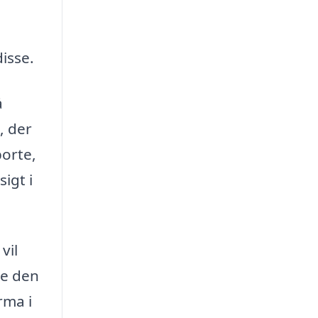
isse.
å
, der
porte,
igt i
vil
ge den
rma i