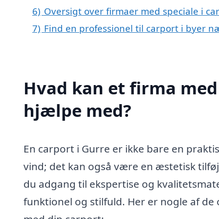
6)
Oversigt over firmaer med speciale i ca
7)
Find en professionel til carport i byer 
Hvad kan et firma med s
hjælpe med?
En carport i Gurre er ikke bare en praktis
vind; det kan også være en æstetisk tilføj
du adgang til ekspertise og kvalitetsmate
funktionel og stilfuld. Her er nogle af d
med din carport: