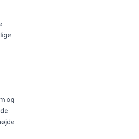
e
lige
em og
 de
højde