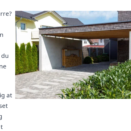
urre?
en
 du
ine
ig at
set
g
dt