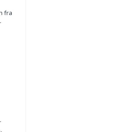
n fra
r
r