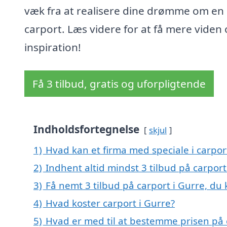
væk fra at realisere dine drømme om en
carport. Læs videre for at få mere viden
inspiration!
Få 3 tilbud, gratis og uforpligtende
Indholdsfortegnelse
skjul
1)
Hvad kan et firma med speciale i carpo
2)
Indhent altid mindst 3 tilbud på carport
3)
Få nemt 3 tilbud på carport i Gurre, du
4)
Hvad koster carport i Gurre?
5)
Hvad er med til at bestemme prisen på 