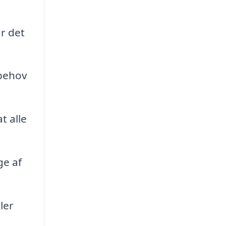
r det
 behov
t alle
ge af
ler