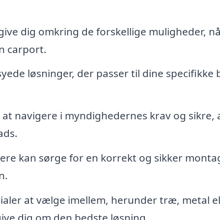
ive dig omkring de forskellige muligheder, nå
n carport.
ede løsninger, der passer til dine specifikke
t navigere i myndighedernes krav og sikre, a
ads.
re kan sørge for en korrekt og sikker monta
n.
ialer at vælge imellem, herunder træ, metal el
ive dig om den bedste løsning.