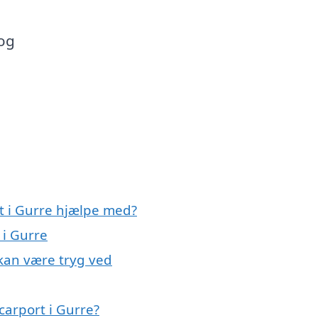
 og
rt i Gurre hjælpe med?
 i Gurre
 kan være tryg ved
carport i Gurre?