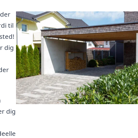
 der
i til
sted!
r dig
der
a
er dig
eelle