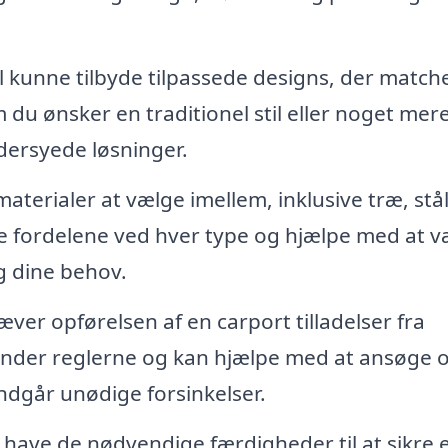
il kunne tilbyde tilpassede designs, der match
du ønsker en traditionel stil eller noget mer
ersyede løsninger.
aterialer at vælge imellem, inklusive træ, stå
are fordelene ved hver type og hjælpe med at 
og dine behov.
ver opførelsen af en carport tilladelser fra
ender reglerne og kan hjælpe med at ansøge 
ndgår unødige forsinkelser.
l have de nødvendige færdigheder til at sikre 