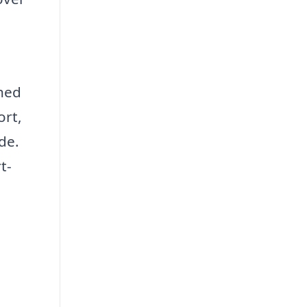
ghed
ort,
de.
t-