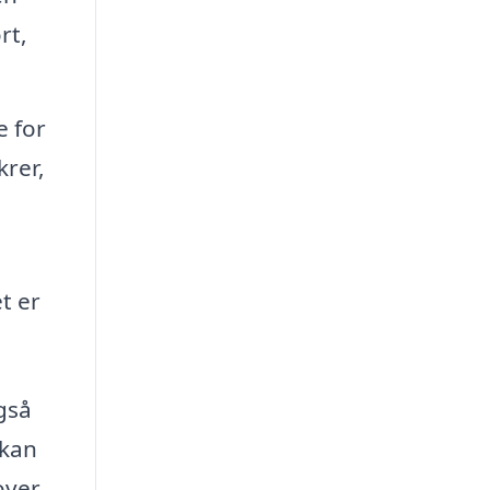
rt,
e for
krer,
t er
gså
 kan
over