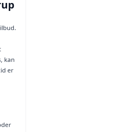
rup
ilbud.
t
s, kan
id er
oder