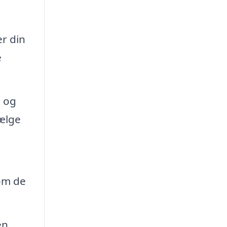
er din
e
l og
vælge
om de
en