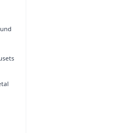
ssund
husets
tal