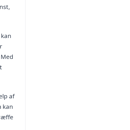
nst,
 kan
r
. Med
t
ælp af
m kan
ræffe