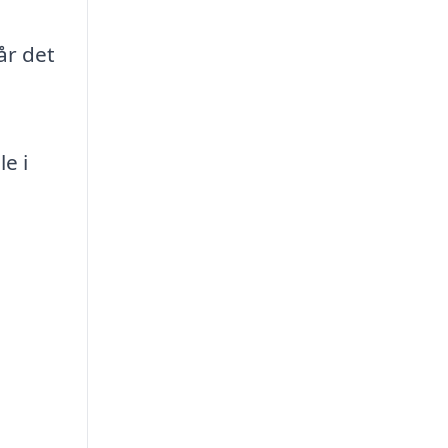
år det
e i