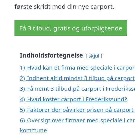
første skridt mod din nye carport.
Få 3 tilbud, gratis og uforpligtende
Indholdsfortegnelse
skjul
1)
Hvad kan et firma med speciale i carpo
2)
Indhent altid mindst 3 tilbud på carport
3)
Få nemt 3 tilbud på carport i Frederiks
4)
Hvad koster carport i Frederikssund?
5)
Faktorer der påvirker prisen på carport
6)
Oversigt over firmaer med speciale i ca
kommune