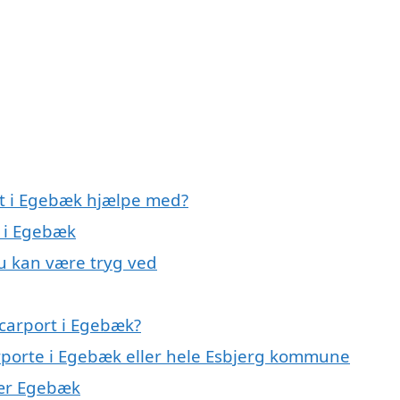
rt i Egebæk hjælpe med?
t i Egebæk
du kan være tryg ved
carport i Egebæk?
arporte i Egebæk eller hele Esbjerg kommune
 nær Egebæk