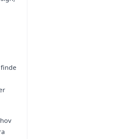
 finde
er
ehov
ra