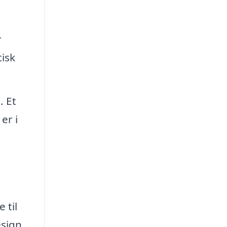
r
isk
. Et
er i
 til
sign,