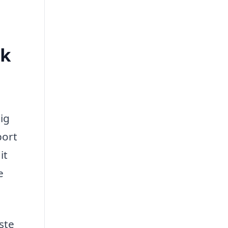
æk
ig
port
it
e
ste