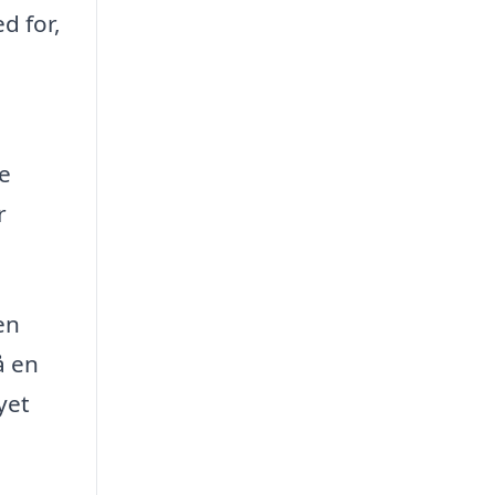
d for,
de
r
en
å en
yet