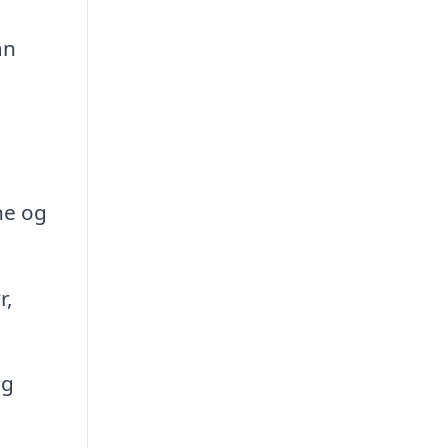
an
ne og
r,
og