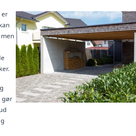
 er
 kan
, men
de
ker.
ng
, gør
bud
ag