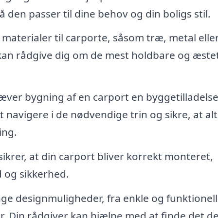
å den passer til dine behov og din boligs stil.
 materialer til carporte, såsom træ, metal elle
 kan rådgive dig om de mest holdbare og æstet
æver bygning af en carport en byggetilladelse
navigere i de nødvendige trin og sikre, at alt 
ing.
krer, at din carport bliver korrekt monteret,
d og sikkerhed.
e designmuligheder, fra enkle og funktionelle
r. Din rådgiver kan hjælpe med at finde det de