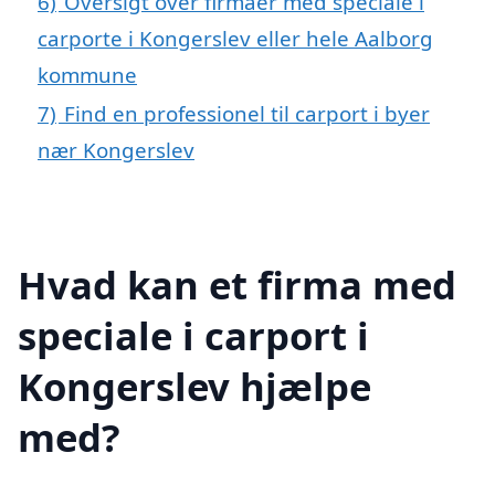
6)
Oversigt over firmaer med speciale i
carporte i Kongerslev eller hele Aalborg
kommune
7)
Find en professionel til carport i byer
nær Kongerslev
Hvad kan et firma med
speciale i carport i
Kongerslev hjælpe
med?