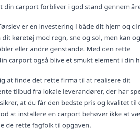
 at din carport forbliver i god stand gennem år
Tørslev er en investering i både dit hjem og di
un dit køretøj mod regn, sne og sol, men kan o
øbler eller andre genstande. Med den rette
din carport også blive et smukt element i din 
 at finde det rette firma til at realisere dit
te tilbud fra lokale leverandører, der har spe
ikrer, at du får den bedste pris og kvalitet til 
mod at installere en carport behøver ikke at v
e de rette fagfolk til opgaven.