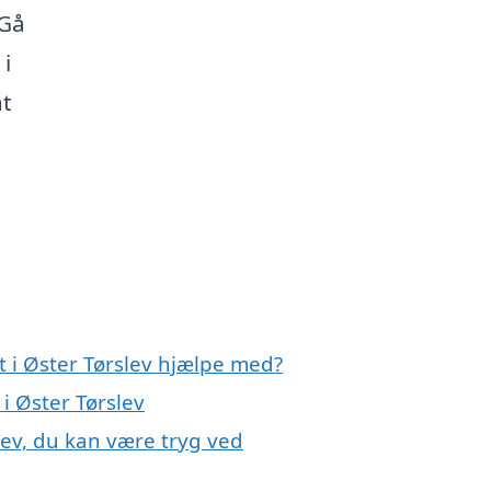
 Gå
i
at
t i Øster Tørslev hjælpe med?
 i Øster Tørslev
lev, du kan være tryg ved