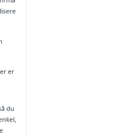
lisere
n
er er
så du
enkel,
e