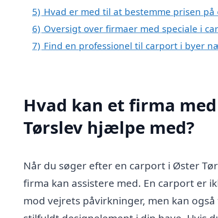
5)
Hvad er med til at bestemme prisen på c
6)
Oversigt over firmaer med speciale i ca
7)
Find en professionel til carport i byer n
Hvad kan et firma med s
Tørslev hjælpe med?
Når du søger efter en carport i Øster Tør
firma kan assistere med. En carport er ikk
mod vejrets påvirkninger, men kan også t
stilfuldt designelement i din have. Hvis d