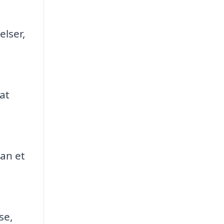
elser,
at
kan et
e
se,