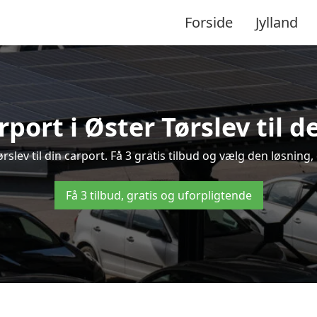
Forside
Jylland
rport i Øster Tørslev til d
ørslev til din carport. Få 3 gratis tilbud og vælg den løsni
Få 3 tilbud, gratis og uforpligtende