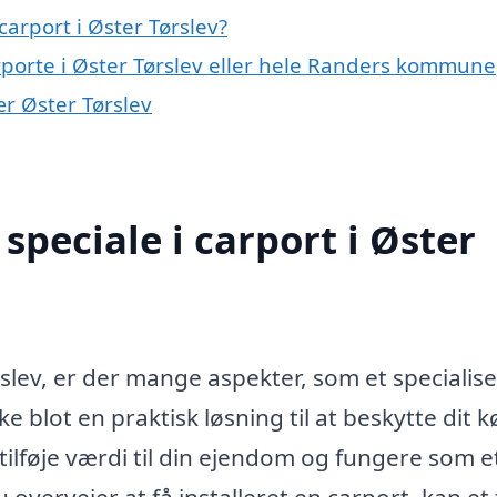
arport i Øster Tørslev?
rporte i Øster Tørslev eller hele Randers kommune
ær Øster Tørslev
peciale i carport i Øster
slev, er der mange aspekter, som et specialise
e blot en praktisk løsning til at beskytte dit k
ilføje værdi til din ejendom og fungere som e
u overvejer at få installeret en carport, kan et