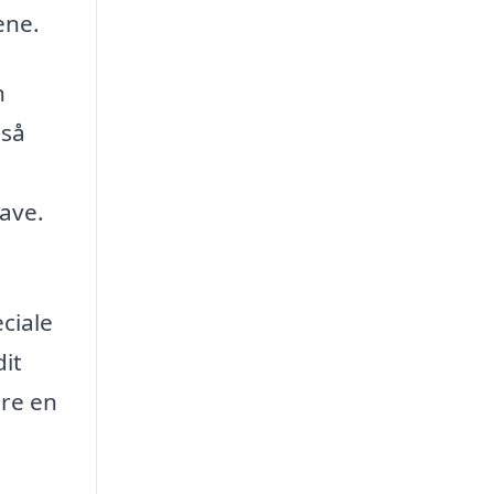
ene.
n
gså
have.
ciale
dit
ære en