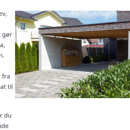
ev,
k gør
a,
n.
 fra
t til
or du
nde