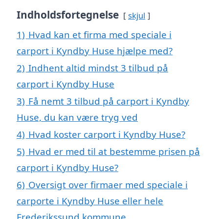
Indholdsfortegnelse
skjul
1)
Hvad kan et firma med speciale i
carport i Kyndby Huse hjælpe med?
2)
Indhent altid mindst 3 tilbud på
carport i Kyndby Huse
3)
Få nemt 3 tilbud på carport i Kyndby
Huse, du kan være tryg ved
4)
Hvad koster carport i Kyndby Huse?
5)
Hvad er med til at bestemme prisen på
carport i Kyndby Huse?
6)
Oversigt over firmaer med speciale i
carporte i Kyndby Huse eller hele
Frederikssund kommune