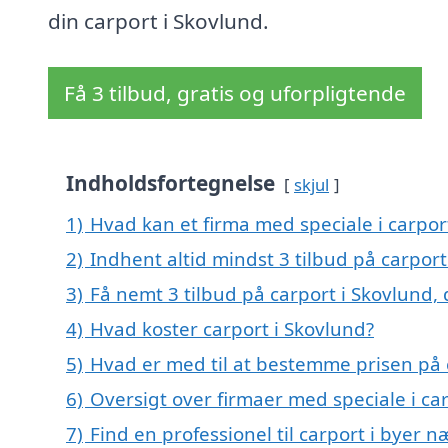
din carport i Skovlund.
Få 3 tilbud, gratis og uforpligtende
Indholdsfortegnelse
skjul
1)
Hvad kan et firma med speciale i carpo
2)
Indhent altid mindst 3 tilbud på carport
3)
Få nemt 3 tilbud på carport i Skovlund,
4)
Hvad koster carport i Skovlund?
5)
Hvad er med til at bestemme prisen på 
6)
Oversigt over firmaer med speciale i c
7)
Find en professionel til carport i byer 