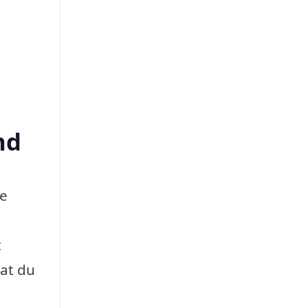
nd
te
t
 at du