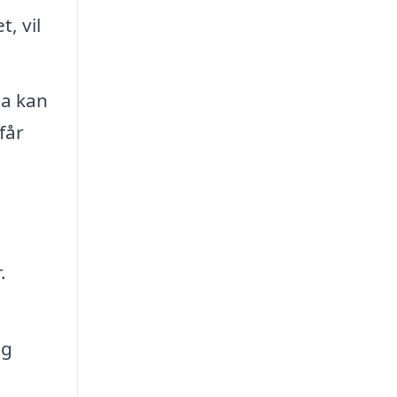
, vil
ma kan
får
.
og