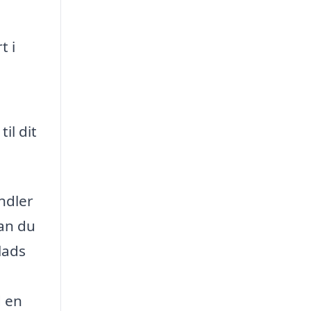
t i
il dit
ndler
kan du
lads
d en