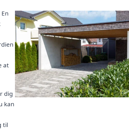
? En
k
rdien
 at
r dig
du kan
 til