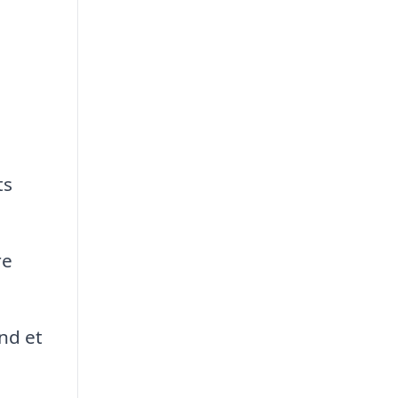
ts
re
nd et