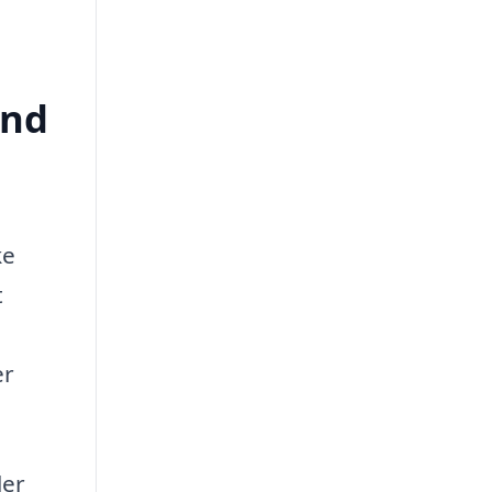
und
ke
t
er
ler